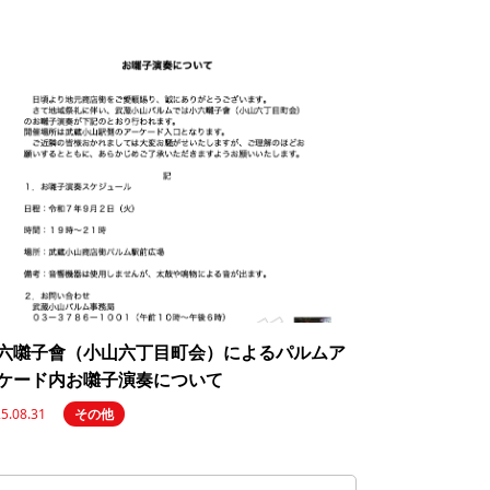
六囃子會（小山六丁目町会）によるパルムア
ケード内お囃子演奏について
5.08.31
その他