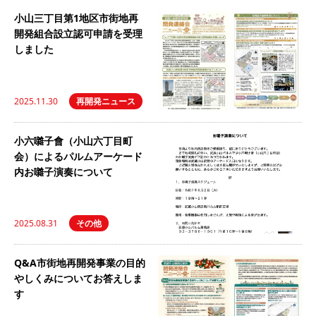
小山三丁目第1地区市街地再
開発組合設立認可申請を受理
しました
2025.11.30
再開発ニュース
小六囃子會（小山六丁目町
会）によるパルムアーケード
内お囃子演奏について
2025.08.31
その他
Q&A市街地再開発事業の目的
やしくみについてお答えしま
す