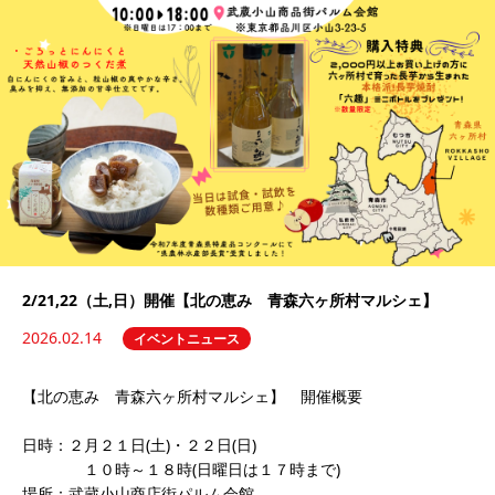
2/21,22（土,日）開催【北の恵み 青森六ヶ所村マルシェ】
2026.02.14
イベントニュース
【北の恵み 青森六ヶ所村マルシェ】 開催概要
日時：２月２１日(土)・２２日(日)
１０時～１８時(日曜日は１７時まで)
場所：武蔵小山商店街パルム会館