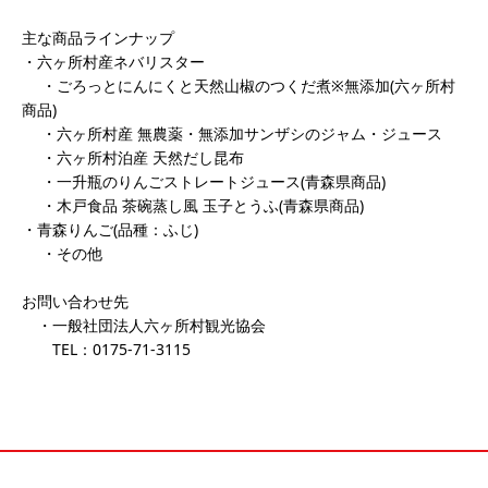
主な商品ラインナップ
・六ヶ所村産ネバリスター
・ごろっとにんにくと天然山椒のつくだ煮※無添加(六ヶ所村
商品)
・六ヶ所村産 無農薬・無添加サンザシのジャム・ジュース
・六ヶ所村泊産 天然だし昆布
・一升瓶のりんごストレートジュース(青森県商品)
・木戸食品 茶碗蒸し風 玉子とうふ(青森県商品)
・青森りんご(品種：ふじ)
・その他
お問い合わせ先
・一般社団法人六ヶ所村観光協会
TEL：0175-71-3115