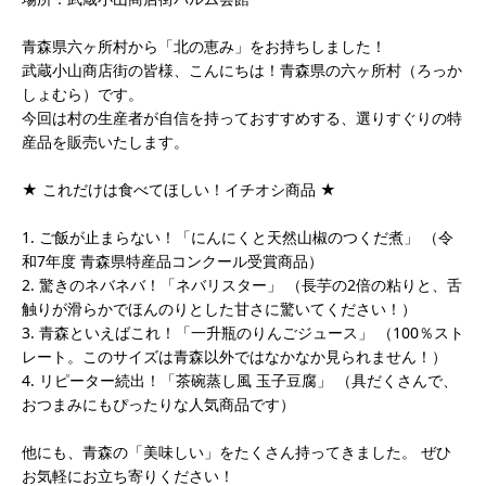
青森県六ヶ所村から「北の恵み」をお持ちしました！
武蔵小山商店街の皆様、こんにちは！青森県の六ヶ所村（ろっか
しょむら）です。
今回は村の生産者が自信を持っておすすめする、選りすぐりの特
産品を販売いたします。
★ これだけは食べてほしい！イチオシ商品 ★
1. ご飯が止まらない！「にんにくと天然山椒のつくだ煮」 （令
和7年度 青森県特産品コンクール受賞商品）
2. 驚きのネバネバ！「ネバリスター」 （長芋の2倍の粘りと、舌
触りが滑らかでほんのりとした甘さに驚いてください！）
3. 青森といえばこれ！「一升瓶のりんごジュース」 （100％スト
レート。このサイズは青森以外ではなかなか見られません！）
4. リピーター続出！「茶碗蒸し風 玉子豆腐」 （具だくさんで、
おつまみにもぴったりな人気商品です）
他にも、青森の「美味しい」をたくさん持ってきました。 ぜひ
お気軽にお立ち寄りください！