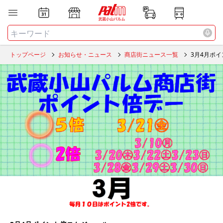
お店
ニュース
全て
検索する
トップページ
お知らせ・ニュース
商店街ニュース一覧
3月4月ポ